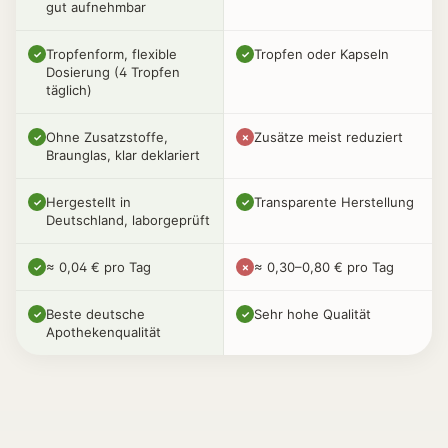
gut aufnehmbar
Tropfenform, flexible
Tropfen oder Kapseln
✓
✓
Dosierung (4 Tropfen
täglich)
Ohne Zusatzstoffe,
Zusätze meist reduziert
✓
✗
Braunglas, klar deklariert
Hergestellt in
Transparente Herstellung
✓
✓
Deutschland, laborgeprüft
≈ 0,04 € pro Tag
≈ 0,30–0,80 € pro Tag
✓
✗
Beste deutsche
Sehr hohe Qualität
✓
✓
Apothekenqualität
Vitamin E Tropfen aus Sonnenblumen 
[+] Natürliches D-Alpha-Tocopherol aus Sonnenblu
[+] In MCT-Öl aus Kokos gelöst – fettlöslich und gu