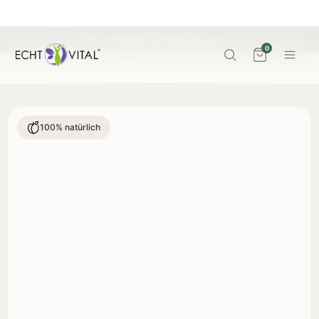
Haut & Haare: 4. Packung
gratis
→
0
100% natürlich