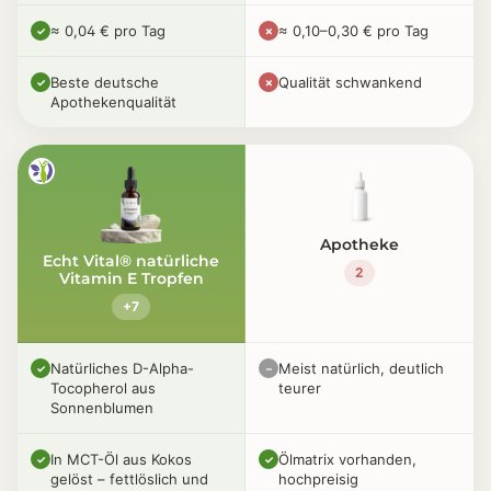
≈ 0,04 € pro Tag
≈ 0,10–0,30 € pro Tag
✓
✗
Beste deutsche
Qualität schwankend
✓
✗
Apothekenqualität
Apotheke
Echt Vital® natürliche
2
Vitamin E Tropfen
+7
Natürliches D-Alpha-
Meist natürlich, deutlich
✓
–
Tocopherol aus
teurer
Sonnenblumen
In MCT-Öl aus Kokos
Ölmatrix vorhanden,
✓
✓
gelöst – fettlöslich und
hochpreisig