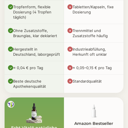
Tropfenform, flexible
Tabletten/Kapseln, fixe
✓
✗
Dosierung (4 Tropfen
Dosierung
täglich)
Ohne Zusatzstoffe,
Trennmittel und
✓
✗
Braunglas, klar deklariert
Zusatzstoffe häufig
Hergestellt in
Industrieabfüllung,
✓
✗
Deutschland, laborgeprüft
Herkunft oft unklar
≈ 0,04 € pro Tag
≈ 0,05–0,15 € pro Tag
✓
✗
Beste deutsche
Standardqualität
✓
✗
Apothekenqualität
Amazon Bestseller
Echt Vital® natürliche