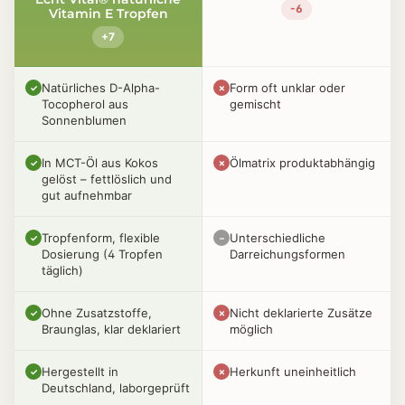
-6
Vitamin E Tropfen
+7
Natürliches D-Alpha-
Form oft unklar oder
✓
✗
Tocopherol aus
gemischt
Sonnenblumen
In MCT-Öl aus Kokos
Ölmatrix produktabhängig
✓
✗
gelöst – fettlöslich und
gut aufnehmbar
Tropfenform, flexible
Unterschiedliche
✓
–
Dosierung (4 Tropfen
Darreichungsformen
täglich)
Ohne Zusatzstoffe,
Nicht deklarierte Zusätze
✓
✗
Braunglas, klar deklariert
möglich
Hergestellt in
Herkunft uneinheitlich
✓
✗
Deutschland, laborgeprüft