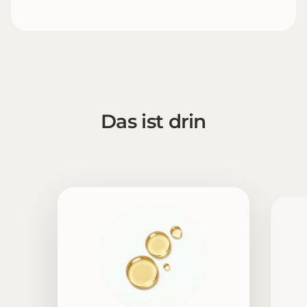
Das ist drin
1 [https://echt-vital.de/media/fe/f1/a6/1770304752/V
2 [https://echt-vital.de/media/da/cc/fd/1770304752/MC