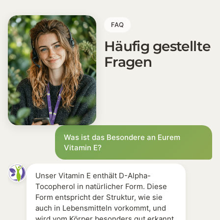
[+] Tropfenform, flexible Dosierung (4 Tropfen täglic
[+] Ohne Zusatzstoffe, Braunglas, klar deklariert
FAQ
[+] Hergestellt in Deutschland, laborgeprüft
[+]≈ 0,04 € pro Tag
Häufig gestellte
[+] Beste deutsche Apothekenqualität
Fragen
Vergleich mit anderen Produkten
Discounter-Produkte [-] Häufig synthetisches DL-Alpha
Amazon Bestseller [-] Form oft unklar oder gemischt 
Apotheke [0] Meist natürlich, deutlich teurer [+] Öl
Was ist das Besondere an Eurem
Vitamin E?
Unser Vitamin E enthält D-Alpha-
Tocopherol in natürlicher Form. Diese
Form entspricht der Struktur, wie sie
auch in Lebensmitteln vorkommt, und
wird vom Körper besonders gut erkannt