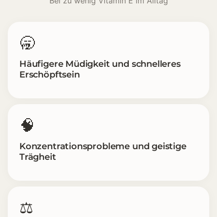
Bei zu wenig Vitamin E im Alltag
🥱
Häufigere Müdigkeit und schnelleres
Erschöpftsein
🧠
Konzentrationsprobleme und geistige
Trägheit
⚖️