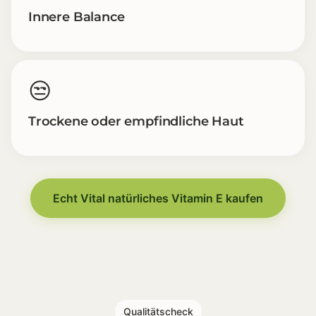
Innere Balance
😒
Trockene oder empfindliche Haut
Häufigere Müdigkeit und schnelleres Erschöpftsein [
Konzentrationsprobleme und geistige Trägheit [🧠]
Innere Balance [⚖️]
Echt Vital natürliches Vitamin E kaufen
Trockene oder empfindliche Haut [😒]
Qualitätscheck