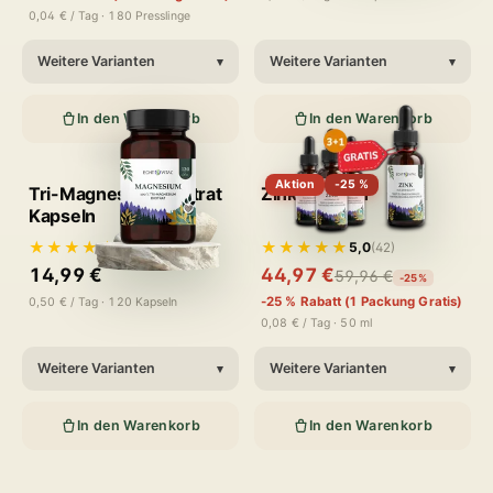
0,04 € / Tag · 180 Presslinge
Weitere Varianten
Weitere Varianten
▾
▾
In den Warenkorb
In den Warenkorb
Aktion
-25 %
Tri-Magnesium Dicitrat
Zink Tropfen
Kapseln
★★★★★
★★★★★
4,9
5,0
(231)
(42)
14,99 €
44,97 €
59,96 €
-25%
-25 % Rabatt (1 Packung Gratis)
0,50 € / Tag · 120 Kapseln
0,08 € / Tag · 50 ml
Weitere Varianten
Weitere Varianten
▾
▾
In den Warenkorb
In den Warenkorb