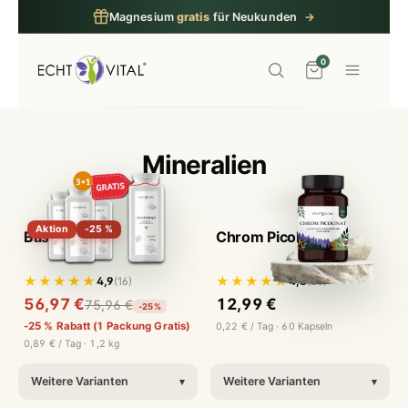
Magnesium
gratis
für Neukunden
→
0
Mineralien
Aktion
-25 %
Basenbad
Chrom Picolinat
★★★★★
★★★★★
4,9
4,8
(16)
(20)
56,97 €
12,99 €
75,96 €
-25%
-25 % Rabatt (1 Packung Gratis)
0,22 € / Tag · 60 Kapseln
0,89 € / Tag · 1,2 kg
Weitere Varianten
Weitere Varianten
▾
▾