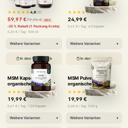
★★★★★
★★★★★
4,8
5,0
(12)
(27)
59,97 €
24,99 €
79,96 €
-25%
-25 % Rabatt (1 Packung Gratis)
0,42 € / Tag · 60 Kapseln
0,25 € / Tag · 500 ml
Weitere Varianten
Weitere Varianten
▾
▾
In den Warenkorb
In den Warenkorb
MSM Kapseln -
MSM Pulver -
organischer Schwefel
organischer Schwefel
★★★★★
★★★★★
4,9
4,9
(94)
(65)
19,99 €
19,99 €
0,67 € / Tag · 120 Kapseln
0,08 € / Tag · 500 g
Weitere Varianten
Weitere Varianten
▾
▾