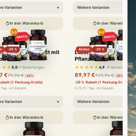
re Varianten
Weitere Varianten
▾
In den Warenkorb
In den Warenkorb
on
-25 %
Aktion
-25 %
n aus dem Curryblatt mit
Leber Vital mit 9
ola
Pflanzenstoffen
★★★
★★★★★
5,0
4,9
· 9 Bewertungen
· 31 Bewertungen
7 €
89,97 €
79,96 €
119,96 €
-25%
-25%
abatt (1 Packung Gratis)
-25 % Rabatt (1 Packung Gratis)
 Tag · 60 Kapseln
0,75 € / Tag · 60 Kapseln
re Varianten
Weitere Varianten
▾
In den Warenkorb
In den Warenkorb