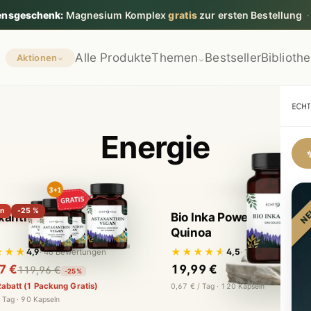
aut & Haare:
Die 4. Packung
geschenkt
, nur im August
·
zur Akti
Alle Produkte
Themen
Bestseller
Biblioth
Aktionen
Energie
NE
on
-25 %
xanthin vegan
Bio Inka Power - Amaran
Quinoa
★★★
★★★★★
4,9
4,5
· 46 Bewertungen
· 12 Bewertungen
7 €
19,99 €
119,96 €
-25%
abatt (1 Packung Gratis)
0,67 € / Tag · 120 Kapseln
 Tag · 90 Kapseln