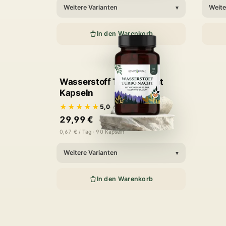
Weitere Varianten
Weite
▾
In den Warenkorb
Wasserstoff Turbo Nacht
Kapseln
★★★★★
5,0
· 6 Bewertungen
29,99 €
0,67 € / Tag · 90 Kapseln
Weitere Varianten
▾
In den Warenkorb