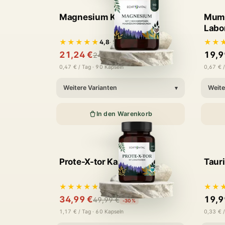
Magnesium Komplex
Mumij
Labo
★★★★★
★★
4,8
· 55 Bewertungen
21,24 €
19,9
24,99 €
-15%
0,47 € / Tag · 90 Kapseln
0,67 € /
Weitere Varianten
Weite
▾
In den Warenkorb
Prote-X-tor Kapseln
Taur
★★★★★
★★
5,0
· 5 Bewertungen
34,99 €
19,9
49,99 €
-30%
1,17 € / Tag · 60 Kapseln
0,33 € /