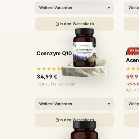
Weitere Varianten
Weite
▾
In den Warenkorb
Akti
Coenzym Q10
Eise
Acer
★★★★★
★★
4,9
· 58 Bewertungen
34,99 €
59,9
-25 % R
0,58 € / Tag · 60 Kapseln
0,25 € /
Weitere Varianten
Weite
▾
In den Warenkorb