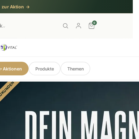
on
→
0
ek
✨ Aktionen
Produkte
Themen
UKUNDEN
th &
Bio Spirulina und Chlorella 1:1
★★★★★
4,9
· 14 Bewertungen
29,99 €
0,67 € / Tag · 365 Presslinge