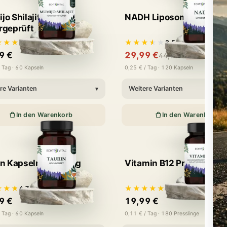
o Shilajit -
NADH Liposomal
rgeprüft
★★★
★★★★★
5,0
3,5
· 7 Bewertungen
· 4 Bewertungen
9 €
29,99 €
44,99 €
-33%
 Tag · 60 Kapseln
0,25 € / Tag · 120 Kapseln
re Varianten
Weitere Varianten
▾
In den Warenkorb
In den Warenkorb
in Kapseln 1.000 mg
Vitamin B12 Presslinge 
★★★
★★★★★
4,7
4,9
· 9 Bewertungen
· 28 Bewertungen
9 €
19,99 €
 Tag · 60 Kapseln
0,11 € / Tag · 180 Presslinge