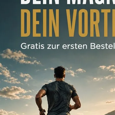
Weitere Varianten
▾
▾
In den Warenkorb
Löwenmähne Komplex mit
Löwenmähne Extrakt, Q10
und B12
★★★★★
5,0
· 2 Bewertungen
29,99 €
0,50 € / Tag · 60 Kapseln
Weitere Varianten
▾
▾
In den Warenkorb