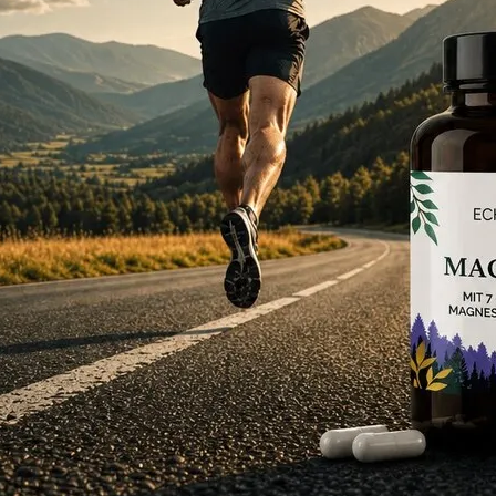
Premium Kreatin Monohydrat
Pulver
★★★★★
4,8
· 14 Bewertungen
24,99 €
0,25 € / Tag · 500 g
Weitere Varianten
▾
▾
In den Warenkorb
vegan
Vitamin D3 hochdosiert
10.000 i.E. und 4 Co-Faktoren
★★★★★
4,8
· 34 Bewertungen
19,99 €
0,33 € / Tag · 60 Kapseln