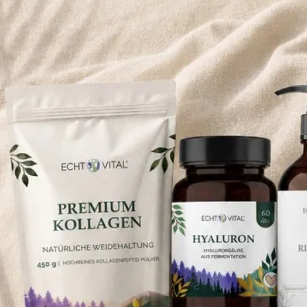
agend« (4,9/5)