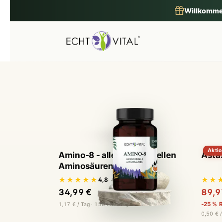
en
Zur Suche springen
H
Akti
Amino-8 - alle 8 essenziellen
Asta
Aminosäuren
★★★★★
★★
4,8
· 40 Bewertungen
34,99 €
89,9
-25 % R
1,17 € / Tag · 150 Presslinge
0,50 € /