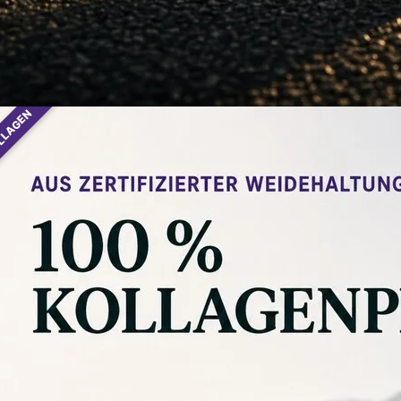
Weitere Varianten
▾
▾
In den Warenkorb
LLAGEN