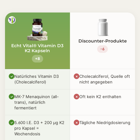
Discounter-Produkte
Echt Vital® Vitamin D3
-6
K2 Kapseln
+8
Natürliches Vitamin D3
Cholecalciferol, Quelle oft
✓
✗
(Cholecalciferol)
nicht angegeben
MK-7 Menaquinon (all-
Oft kein K2 enthalten
✓
✗
trans), natürlich
fermentiert
5.600 I.E. D3 + 200 µg K2
Tägliche Niedrigdosierung
✓
✗
pro Kapsel =
Wochendosis