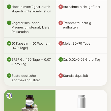
Hoch bioverfügbar durch
Aufnahme nicht geführt
✓
✗
abgestimmte Kombination
Vegetarisch, ohne
Trennmittel häufig
✓
✗
Magnesiumstearat, klare
enthalten
Deklaration
60 Kapseln = 60 Wochen
Meist 30–90 Tage
✓
✗
(420 Tage)
29,99 € / 420 Tage ≈ 0,07
Ca. 0,02–0,06 € pro Tag
✓
✓
€ pro Tag
Beste deutsche
Standardqualität
✓
✗
Apothekenqualität