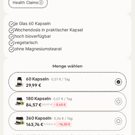
Health Claims
je Glas 60 Kapseln
Wochendosis in praktischer Kapsel
hoch bioverfügbar
vegetarisch
ohne Magnesiumstearat
Menge wählen
60 Kapseln
- 0,07 € / Tag
29,99 €
180 Kapseln
- 0,07 € / Tag
84,57 €
89,97 €
- 5,40 €
360 Kapseln
- 0,06 € / Tag
163,74 €
179,94 €
- 16,20 €