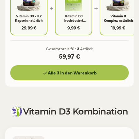
+
+
Vitamin D3 - K2
Vitamin D3
Vitamin B
Kapseln natürlich
hochdosiert
Komplex natürlich
Ratgeber - Echtes
29,99 €
9,99 €
19,99 €
Wissen
Gesamtpreis für
3
Artikel:
59,97 €
Alle 3 in den Warenkorb
Vitamin D3 Kombination