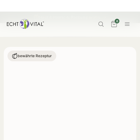
Haut & Haare: 4. Packung
gratis
→
0
bewährte Rezeptur