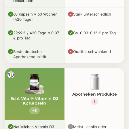
Deklaration
60 Kapseln = 60 Wochen
Stark unterschiedlich
✓
✗
(420 Tage)
29,99 € / 420 Tage ≈ 0,07
Ca. 0,03–0,12 € pro Tag
✓
✓
€ pro Tag
Beste deutsche
Qualität schwankend
✓
✗
Apothekenqualität
Apotheken Produkte
Echt Vital® Vitamin D3
1
K2 Kapseln
+8
Natürliches Vitamin D3
Meist Lanolin oder
✓
–