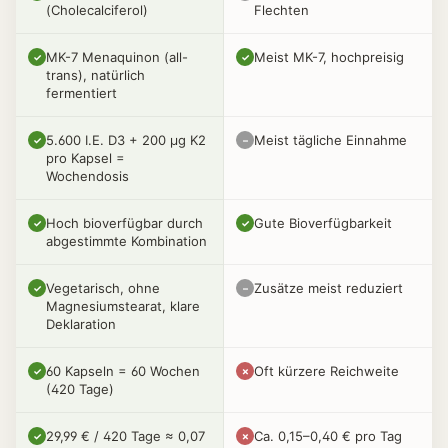
(Cholecalciferol)
Flechten
MK-7 Menaquinon (all-
Meist MK-7, hochpreisig
✓
✓
trans), natürlich
fermentiert
5.600 I.E. D3 + 200 µg K2
Meist tägliche Einnahme
✓
–
pro Kapsel =
Wochendosis
Hoch bioverfügbar durch
Gute Bioverfügbarkeit
✓
✓
abgestimmte Kombination
Vegetarisch, ohne
Zusätze meist reduziert
✓
–
Magnesiumstearat, klare
Deklaration
60 Kapseln = 60 Wochen
Oft kürzere Reichweite
✓
✗
(420 Tage)
29,99 € / 420 Tage ≈ 0,07
Ca. 0,15–0,40 € pro Tag
✓
✗