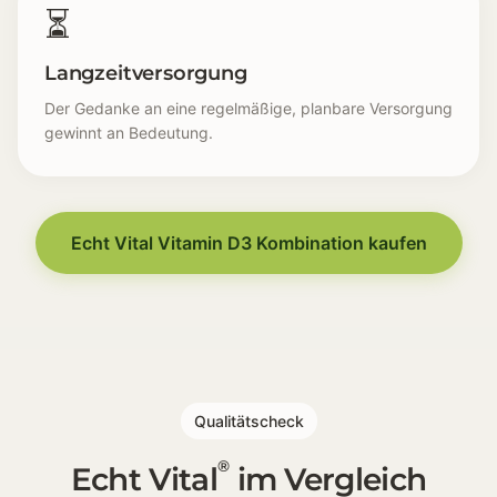
⏳
Langzeitversorgung
Der Gedanke an eine regelmäßige, planbare Versorgung
gewinnt an Bedeutung.
Licht im Alltag [☀️] In lichtarmen Monaten rückt das
Energie-Gefühl [🔋] Der Alltag fühlt sich weniger kraf
Bewegungs-Routine [🏃] Körperliche Aktivität wirkt 
Echt Vital Vitamin D3 Kombination kaufen
Innenraum-Leben [🏠] Ein Großteil des Tages findet 
Jahreszeiten-Wechsel [📆] Der Unterschied zwisch
Ernährungs-Reflexion [🍽️] Es fällt auf, dass Vitamin
Langzeitversorgung [⏳] Der Gedanke an eine regelm
Qualitätscheck
®
Echt Vital
im Vergleich