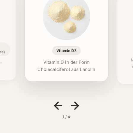
Vitamin D3
se)
Vitamin D in der Form
e
Cholecalciferol aus Lanolin
1 / 4