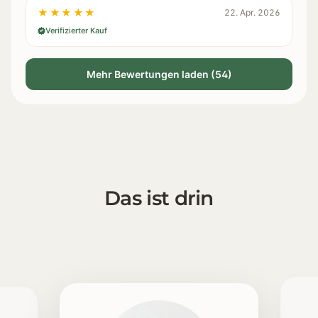
★★★★★
22. Apr. 2026
Verifizierter Kauf
Mehr Bewertungen laden (54)
Das ist drin
1 [https://echt-vital.de/media/86/c4/08/1770285066/V
2 [https://echt-vital.de/media/a9/df/51/1770285066/V
3 [https://echt-vital.de/media/a2/e4/ec/1772623725/Mikr
4 [https://echt-vital.de/media/8d/d6/3d/1767352360/P