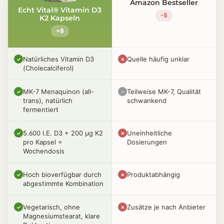
Amazon Bestseller
Echt Vital® Vitamin D3
-5
K2 Kapseln
+8
Natürliches Vitamin D3
Quelle häufig unklar
✓
✗
(Cholecalciferol)
MK-7 Menaquinon (all-
Teilweise MK-7, Qualität
✓
–
trans), natürlich
schwankend
fermentiert
5.600 I.E. D3 + 200 µg K2
Uneinheitliche
✓
✗
pro Kapsel =
Dosierungen
Wochendosis
Hoch bioverfügbar durch
Produktabhängig
✓
✗
abgestimmte Kombination
Vegetarisch, ohne
Zusätze je nach Anbieter
✓
✗
Magnesiumstearat, klare