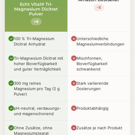
Echt Vital® Tri-
-5
Magnesium Dicitrat
Pulver
+8
100 % Tri-Magnesium
Unterschiedliche
✓
✗
Dicitrat Anhydrat
Magnesiumverbindungen
Tri-Magnesium Dicitrat mit
Mischformen,
✓
✗
hoher Bioverfügbarkeit
Bioverfügbarkeit
und guter Verträglichkeit
schwankend
300 mg reines
Stark variierende
✓
✗
Magnesium pro Tag (2 g
Dosierungen
Pulver)
pH-neutral, verdauungs-
Produktabhängig
✓
✗
und magenschonend
Ohne Zusätze, ohne
Zusätze je nach Produkt
✓
✗
Magnesiumstearat