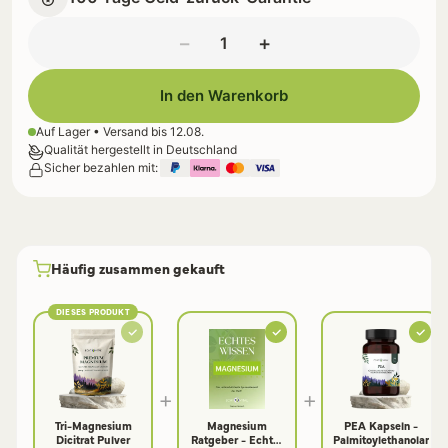
−
+
In den Warenkorb
Auf Lager • Versand bis
12.08.
Qualität hergestellt in Deutschland
Sicher bezahlen mit:
Häufig zusammen gekauft
DIESES PRODUKT
+
+
Tri-Magnesium
Magnesium
PEA Kapseln -
Dicitrat Pulver
Ratgeber - Echtes
Palmitoylethanolamid