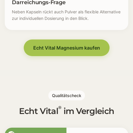
Darreichungs-Frage
Neben Kapseln rückt auch Pulver als flexible Alternative
zur individuellen Dosierung in den Blick.
Körperliches Flackern [⚡] Der Körper sendet kleine, 
Muskuläre Unruhe [🦵] Zucken, Spannungsgefühle 
Innere Anspannung [🧠] Gedankliche Unruhe oder das 
Echt Vital Magnesium kaufen
Energiegefühl [🔋] Alltägliche Aufgaben fühlen sich 
Stressverarbeitung [📆] Belastungen aus Beruf und Al
Magnesium-Recherche [🔍] Viele beginnen gezielt n
Darreichungs-Frage [🥤] Neben Kapseln rückt auch Pulv
Qualitätscheck
®
Echt Vital
im Vergleich