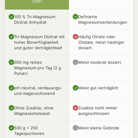
100 % Tri-Magnesium
Definierte
✓
✓
Dicitrat Anhydrat
Magnesiumverbindungen
Tri-Magnesium Dicitrat mit
Häufig Citrate oder
✓
✗
hoher Bioverfügbarkeit
Chelate, meist niedriger
und guter Verträglichkeit
dosiert
300 mg reines
Meist moderat dosiert
✓
–
Magnesium pro Tag (2 g
Pulver)
pH-neutral, verdauungs-
Meist gut verträglich
✓
✓
und magenschonend
Ohne Zusätze, ohne
Zusätze nicht immer
✓
✗
Magnesiumstearat
ausgeschlossen
500 g = 250
Meist kleine Gebinde
✓
–
Tagesportionen