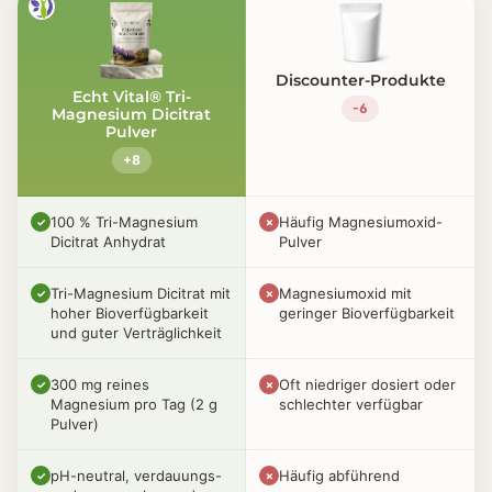
Discounter-Produkte
Echt Vital® Tri-
-6
Magnesium Dicitrat
Pulver
+8
100 % Tri-Magnesium
Häufig Magnesiumoxid-
✓
✗
Dicitrat Anhydrat
Pulver
Tri-Magnesium Dicitrat mit
Magnesiumoxid mit
✓
✗
hoher Bioverfügbarkeit
geringer Bioverfügbarkeit
und guter Verträglichkeit
300 mg reines
Oft niedriger dosiert oder
✓
✗
Magnesium pro Tag (2 g
schlechter verfügbar
Pulver)
pH-neutral, verdauungs-
Häufig abführend
✓
✗