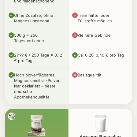
und magenschonend
Ohne Zusätze, ohne
Trennmittel oder
✓
✗
Magnesiumstearat
Füllstoffe möglich
500 g = 250
Kleinere Gebinde
✓
✗
Tagesportionen
29,99 € / 250 Tage ≈ 0,12
Ca. 0,20–0,40 € pro Tag
✓
✓
€ pro Tag
Hoch bioverfügbares
Basisqualität
✓
✗
Magnesiumcitrat-Pulver,
klar deklariert – beste
deutsche
Apothekenqualität
Amazon Bestseller