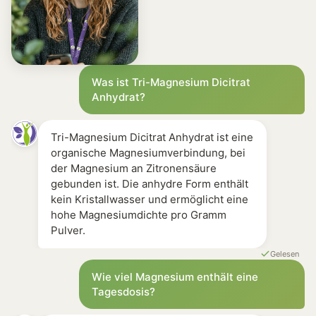
Vergleich mit anderen Produkten
Discounter-Produkte [-] Häufig Magnesiumoxid-Pulver 
Amazon Bestseller [-] Unterschiedliche Magnesiumve
Apotheken Produkte [+] Definierte Magnesiumverbindu
Was ist Tri-Magnesium Dicitrat
Anhydrat?
Tri-Magnesium Dicitrat Anhydrat ist eine
organische Magnesiumverbindung, bei
der Magnesium an Zitronensäure
gebunden ist. Die anhydre Form enthält
kein Kristallwasser und ermöglicht eine
hohe Magnesiumdichte pro Gramm
Pulver.
Gelesen
Wie viel Magnesium enthält eine
Tagesdosis?