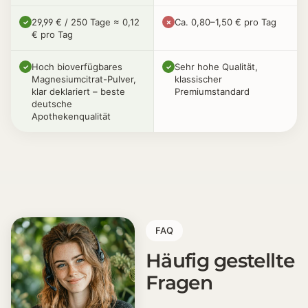
29,99 € / 250 Tage ≈ 0,12
Ca. 0,80–1,50 € pro Tag
✓
✗
€ pro Tag
Hoch bioverfügbares
Sehr hohe Qualität,
✓
✓
Magnesiumcitrat-Pulver,
klassischer
klar deklariert – beste
Premiumstandard
deutsche
Apothekenqualität
Tri-Magnesium Dicitrat Pulver – Vortei
[+] 100 % Tri-Magnesium Dicitrat Anhydrat
[+] Tri-Magnesium Dicitrat mit hoher Bioverfügbarkei
[+] 300 mg reines Magnesium pro Tag (2 g Pulver)
[+] pH-neutral, verdauungs- und magenschonend
FAQ
[+] Ohne Zusätze, ohne Magnesiumstearat
[+] 500 g = 250 Tagesportionen
Häufig gestellte
[+] 29,99 € / 250 Tage ≈ 0,12 € pro Tag
Fragen
[+] Hoch bioverfügbares Magnesiumcitrat-Pulver, kla