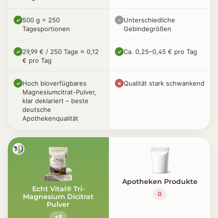
500 g = 250
Unterschiedliche
✓
–
Tagesportionen
Gebindegrößen
29,99 € / 250 Tage ≈ 0,12
Ca. 0,25–0,45 € pro Tag
✓
✓
€ pro Tag
Hoch bioverfügbares
Qualität stark schwankend
✓
✗
Magnesiumcitrat-Pulver,
klar deklariert – beste
deutsche
Apothekenqualität
Apotheken Produkte
Echt Vital® Tri-
0
Magnesium Dicitrat
Pulver
+8