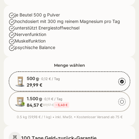
je Beutel 500 g Pulver
hochdosiert mit 300 mg reinem Magnesium pro Tag
unterstützt Energiestoffwechsel
Nervenfunktion
Muskelfunktion
psychische Balance
Menge wählen
500 g
- 0,12 € / Tag
29,99 €
1.500 g
- 0,11 € / Tag
84,57 €
89,97 €
- 5,40 €
0.5 kg (59,98 € / 1 kg) • inkl. MwSt. • Kostenloser Versand ab 75 €
100 Tage Geld-zurück-Garantie