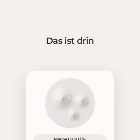
Das ist drin
1 [https://echt-vital.de/media/49/80/05/1777275991/M
Magnesium (Tri-