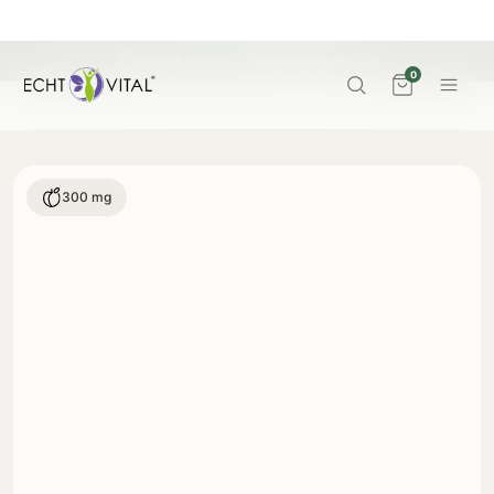
Haut & Haare: 4. Packung
gratis
→
0
300 mg