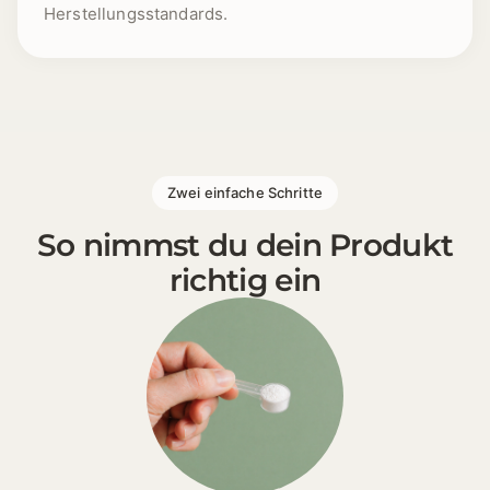
Herstellungsstandards.
1 [https://echt-vital.de/media/76/48/20/1777279700
Zwei einfache Schritte
2 [https://echt-vital.de/media/18/0b/1b/1777279700
So nimmst du dein Produkt
richtig ein