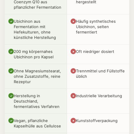
Coenzym Q10 aus
hergestellt
pflanzlicher Fermentation
Ubichinon aus
Häufig synthetisches
✓
✗
Fermentation mit
Ubichinon, selten
Hefekulturen, ohne
fermentiert
künstliche Herstellung
200 mg körpernahes
Oft niedriger dosiert
✓
✗
Ubichinon pro Kapsel
Ohne Magnesiumstearat,
Trennmittel und Füllstoffe
✓
✗
ohne Zusatzstoffe, reine
üblich
Rezeptur
Herstellung in
Industrielle Verarbeitung
✓
✗
Deutschland,
fermentatives Verfahren
Vegan, pflanzliche
Kunststoffverpackung
✓
✗
Kapselhülle aus Cellulose