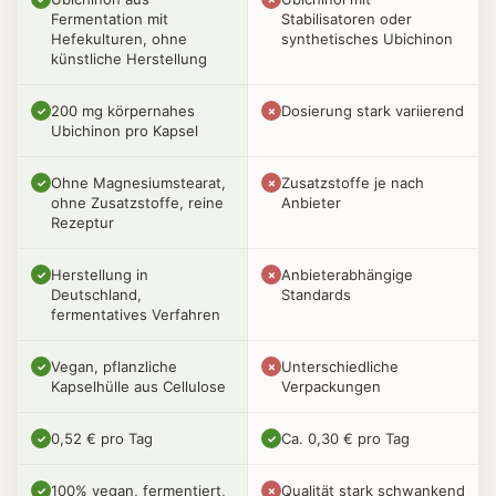
Fermentation mit
Stabilisatoren oder
Hefekulturen, ohne
synthetisches Ubichinon
künstliche Herstellung
200 mg körpernahes
Dosierung stark variierend
✓
✗
Ubichinon pro Kapsel
Ohne Magnesiumstearat,
Zusatzstoffe je nach
✓
✗
ohne Zusatzstoffe, reine
Anbieter
Rezeptur
Herstellung in
Anbieterabhängige
✓
✗
Deutschland,
Standards
fermentatives Verfahren
Vegan, pflanzliche
Unterschiedliche
✓
✗
Kapselhülle aus Cellulose
Verpackungen
0,52 € pro Tag
Ca. 0,30 € pro Tag
✓
✓
100% vegan, fermentiert,
Qualität stark schwankend
✓
✗