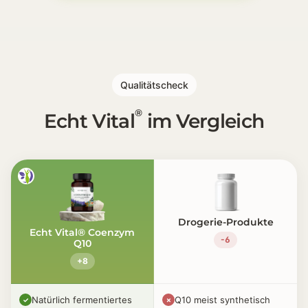
Hochdosiert [💪] Manche wollen eine klare Ein-Kapse
Etikett lesen [✅] Transparenz wird wichtiger als We
Qualitätscheck
®
Echt Vital
im Vergleich
Drogerie-Produkte
Echt Vital® Coenzym
-6
Q10
+8
Natürlich fermentiertes
Q10 meist synthetisch
✓
✗