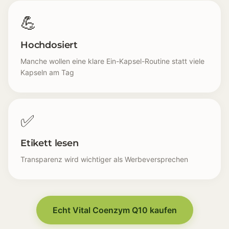
💪
Hochdosiert
Manche wollen eine klare Ein-Kapsel-Routine statt viele
Kapseln am Tag
✅
Etikett lesen
Transparenz wird wichtiger als Werbeversprechen
Q10 Überall [🔍] Q10 steht plötzlich auf sehr vielen E
Formfrage [🧪] Ubichinon oder Ubichinol, viele sind u
Fermentation [🌽] Immer mehr achten darauf ob ein 
Echt Vital Coenzym Q10 kaufen
Zusatzstoffe [🧾] Trennmittel und Füllstoffe werden