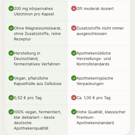
200 mg körpernahes
Oft moderat dosiert
✓
✗
Ubichinon pro Kapsel
Ohne Magnesiumstearat,
Zusatzstoffe nicht immer
✓
✗
ohne Zusatzstoffe, reine
ausgeschlossen
Rezeptur
Herstellung in
Apothekenübliche
✓
✓
Deutschland,
Herstellungs- und
fermentatives Verfahren
Kontrollstandards
Vegan, pflanzliche
Apothekentypische
✓
✓
Kapselhülle aus Cellulose
Verpackungen
0,52 € pro Tag
Ca. 1,00 € pro Tag
✓
✗
100% vegan, fermentiert,
Hohe Qualität, klassischer
✓
✓
klar deklariert – beste
Premium-
deutsche
Apothekenstandard
Apothekenqualität