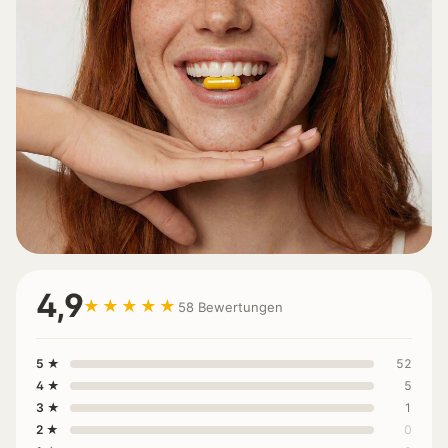
4,9
★★★★★
58 Bewertungen
5 ★
52
4 ★
5
3 ★
1
2 ★
0