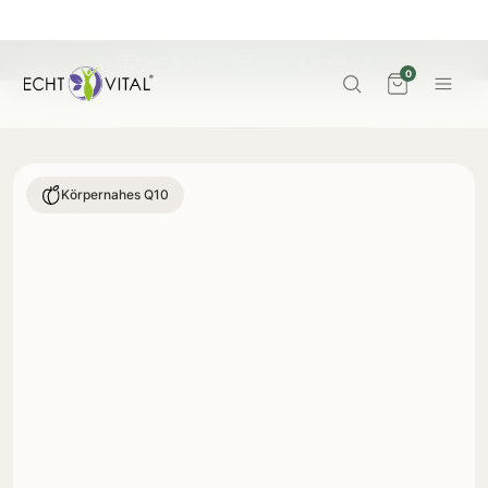
Haut & Haare: 4. Packung
gratis
→
0
Körpernahes Q10