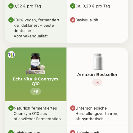
0,52 € pro Tag
Ca. 0,20 € pro Tag
✓
✓
100% vegan, fermentiert,
Basisqualität
✓
✗
klar deklariert – beste
deutsche
Apothekenqualität
Amazon Bestseller
Echt Vital® Coenzym
-6
Q10
+8
Natürlich fermentiertes
Unterschiedliche
✓
✗
Coenzym Q10 aus
Herstellungsverfahren,
pflanzlicher Fermentation
oft synthetisch
Ubichinon aus
Ubichinol mit
✓
✗