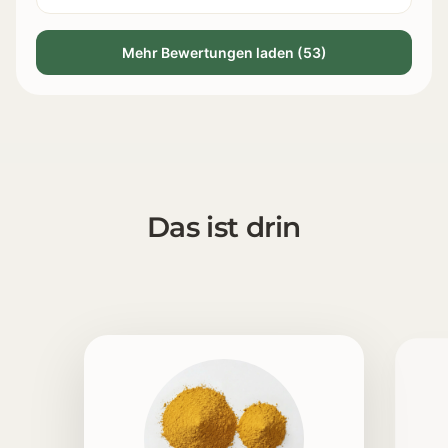
Mehr Bewertungen laden (53)
Das ist drin
1 [https://echt-vital.de/media/be/46/71/1770293886
2 [https://echt-vital.de/media/a2/e4/ec/1772623725/Mikr
3 [https://echt-vital.de/media/8d/d6/3d/1767352360/P