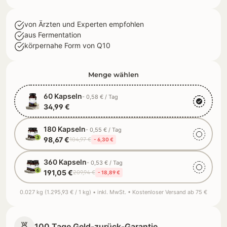
von Ärzten und Experten empfohlen
aus Fermentation
körpernahe Form von Q10
Menge wählen
60 Kapseln
- 0,58 € / Tag
34,99 €
180 Kapseln
- 0,55 € / Tag
98,67 €
104,97 €
- 6,30 €
360 Kapseln
- 0,53 € / Tag
191,05 €
209,94 €
- 18,89 €
0.027 kg (1.295,93 € / 1 kg) • inkl. MwSt. • Kostenloser Versand ab 75 €
100 Tage Geld-zurück-Garantie