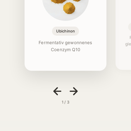
Ubichinon
Fermentativ gewonnenes
gl
Coenzym Q10
1 / 3