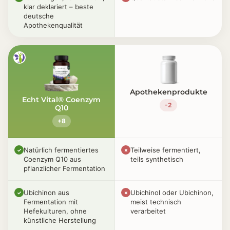
klar deklariert – beste
deutsche
Apothekenqualität
Apothekenprodukte
Echt Vital® Coenzym
-2
Q10
+8
Natürlich fermentiertes
Teilweise fermentiert,
✓
✗
Coenzym Q10 aus
teils synthetisch
pflanzlicher Fermentation
Ubichinon aus
Ubichinol oder Ubichinon,
✓
✗
Fermentation mit
meist technisch
Hefekulturen, ohne
verarbeitet
künstliche Herstellung