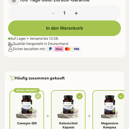
−
+
In den Warenkorb
Auf Lager • Versand bis
12.08.
Qualität hergestellt in Deutschland
Sicher bezahlen mit:
Häufig zusammen gekauft
DIESES PRODUKT
+
+
Coenzym Q10
Kaliumcitrat
Magnesium
Kapseln
Komplex