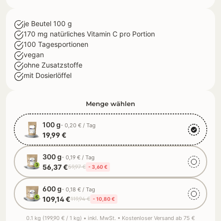
je Beutel 100 g
170 mg natürliches Vitamin C pro Portion
100 Tagesportionen
vegan
ohne Zusatzstoffe
mit Dosierlöffel
Menge wählen
100 g
- 0,20 € / Tag
19,99 €
300 g
- 0,19 € / Tag
56,37 €
59,97 €
- 3,60 €
600 g
- 0,18 € / Tag
109,14 €
119,94 €
- 10,80 €
0.1 kg (199,90 € / 1 kg) • inkl. MwSt. • Kostenloser Versand ab 75 €