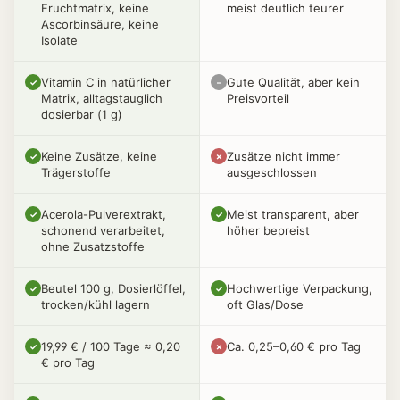
Fruchtmatrix, keine
meist deutlich teurer
Ascorbinsäure, keine
Isolate
Vitamin C in natürlicher
Gute Qualität, aber kein
✓
–
Matrix, alltagstauglich
Preisvorteil
dosierbar (1 g)
Keine Zusätze, keine
Zusätze nicht immer
✓
✗
Trägerstoffe
ausgeschlossen
Acerola-Pulverextrakt,
Meist transparent, aber
✓
✓
schonend verarbeitet,
höher bepreist
ohne Zusatzstoffe
Beutel 100 g, Dosierlöffel,
Hochwertige Verpackung,
✓
✓
trocken/kühl lagern
oft Glas/Dose
19,99 € / 100 Tage ≈ 0,20
Ca. 0,25–0,60 € pro Tag
✓
✗
€ pro Tag