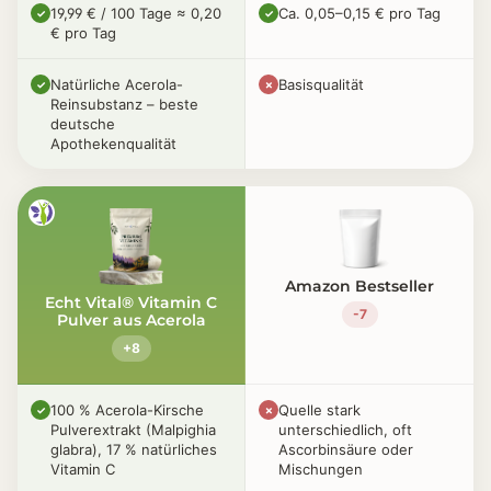
19,99 € / 100 Tage ≈ 0,20
Ca. 0,05–0,15 € pro Tag
✓
✓
€ pro Tag
Natürliche Acerola-
Basisqualität
✓
✗
Reinsubstanz – beste
deutsche
Apothekenqualität
Amazon Bestseller
Echt Vital® Vitamin C
-7
Pulver aus Acerola
+8
100 % Acerola-Kirsche
Quelle stark
✓
✗
Pulverextrakt (Malpighia
unterschiedlich, oft
glabra), 17 % natürliches
Ascorbinsäure oder
Vitamin C
Mischungen