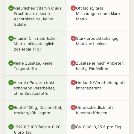
Natürliches Vitamin C aus
Oft Isolat, teils
✓
✗
Fruchtmatrix, keine
Mischungen ohne klare
Ascorbinsäure, keine
Matrix
Isolate
Vitamin C in natürlicher
Stark produktabhängig,
✓
✗
Matrix, alltagstauglich
Matrix oft unklar
dosierbar (1 g)
Keine Zusätze, keine
Zusätze je nach Anbieter,
✓
✗
Trägerstoffe
häufig Fließhilfen
Acerola-Pulverextrakt,
Herkunft/Verarbeitung oft
✓
✗
schonend verarbeitet,
intransparent
ohne Zusatzstoffe
Beutel 100 g, Dosierlöffel,
Unterschiedlich, oft
✓
✗
trocken/kühl lagern
Kunststoffdosen
19,99 € / 100 Tage ≈ 0,20
Ca. 0,08–0,25 € pro Tag
✓
–
€ pro Tag