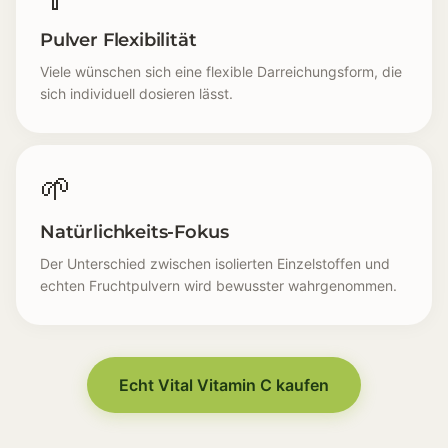
Pulver Flexibilität
Viele wünschen sich eine flexible Darreichungsform, die
sich individuell dosieren lässt.
🌱
Natürlichkeits-Fokus
Der Unterschied zwischen isolierten Einzelstoffen und
echten Fruchtpulvern wird bewusster wahrgenommen.
Abwehr-Gefühl [🛡️] In belastenden Phasen rückt das
Energie-Alltag [🔋] Der Tag fühlt sich schneller ans
Haut-Wahrnehmung [🧴] Die Haut wirkt weniger frisch
Echt Vital Vitamin C kaufen
Belastungs Momente [🏃] Körperliche Aktivität fühlt 
Ernährungs-Routine [🍊] Frisches Obst und natürlich