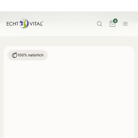
Haut & Haare: 4. Packung
gratis
→
0
100% natürlich