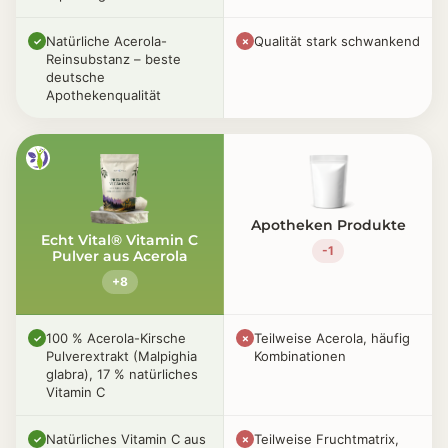
Natürliche Acerola-
Qualität stark schwankend
✓
✗
Reinsubstanz – beste
deutsche
Apothekenqualität
Apotheken Produkte
Echt Vital® Vitamin C
-1
Pulver aus Acerola
+8
100 % Acerola-Kirsche
Teilweise Acerola, häufig
✓
✗
Pulverextrakt (Malpighia
Kombinationen
glabra), 17 % natürliches
Vitamin C
Natürliches Vitamin C aus
Teilweise Fruchtmatrix,
✓
✗