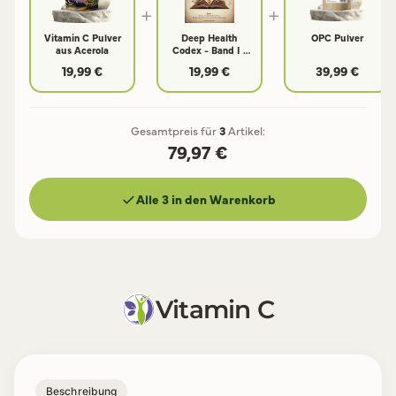
+
+
Vitamin C Pulver
Deep Health
OPC Pulver
aus Acerola
Codex - Band I -
Codex der
19,99 €
19,99 €
39,99 €
Lebensbausteine
Gesamtpreis für
3
Artikel:
79,97 €
Alle 3 in den Warenkorb
Vitamin C
Beschreibung