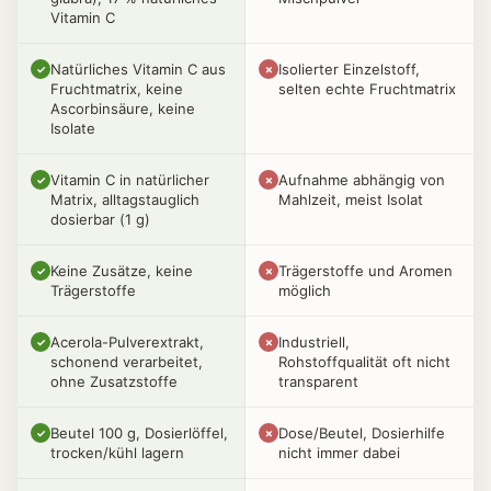
Vitamin C
Natürliches Vitamin C aus
Isolierter Einzelstoff,
✓
✗
Fruchtmatrix, keine
selten echte Fruchtmatrix
Ascorbinsäure, keine
Isolate
Vitamin C in natürlicher
Aufnahme abhängig von
✓
✗
Matrix, alltagstauglich
Mahlzeit, meist Isolat
dosierbar (1 g)
Keine Zusätze, keine
Trägerstoffe und Aromen
✓
✗
Trägerstoffe
möglich
Acerola-Pulverextrakt,
Industriell,
✓
✗
schonend verarbeitet,
Rohstoffqualität oft nicht
ohne Zusatzstoffe
transparent
Beutel 100 g, Dosierlöffel,
Dose/Beutel, Dosierhilfe
✓
✗
trocken/kühl lagern
nicht immer dabei