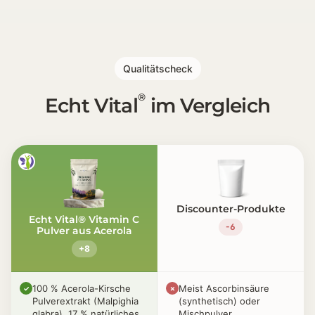
Pulver Flexibilität [🥄] Viele wünschen sich eine flexi
Natürlichkeits-Fokus [🌱] Der Unterschied zwischen
Qualitätscheck
®
Echt Vital
im Vergleich
Discounter-Produkte
Echt Vital® Vitamin C
-6
Pulver aus Acerola
+8
100 % Acerola-Kirsche
Meist Ascorbinsäure
✓
✗
Pulverextrakt (Malpighia
(synthetisch) oder
glabra), 17 % natürliches
Mischpulver