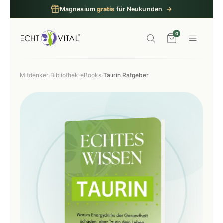
Haut & Haare: 4. Packung
gratis
→
0
Mitdenker
Bibliothek
eBooks
Taurin Ratgeber
›
›
›
Echtes Wissen – Ratgeber über Taurin. 85 Seiten eBoo