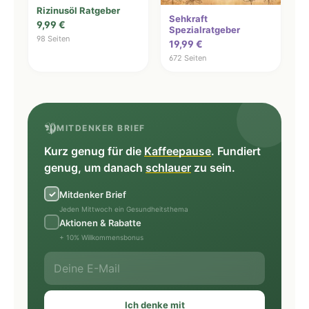
Rizinusöl Ratgeber
Sehkraft
9,99 €
Spezialratgeber
98 Seiten
19,99 €
672 Seiten
MITDENKER BRIEF
Kurz genug für die
Kaffeepause
. Fundiert
genug, um danach
schlauer
zu sein.
Mitdenker Brief
Jeden Mittwoch ein Gesundheitsthema
Aktionen & Rabatte
+ 10% Willkommensbonus
Ich denke mit