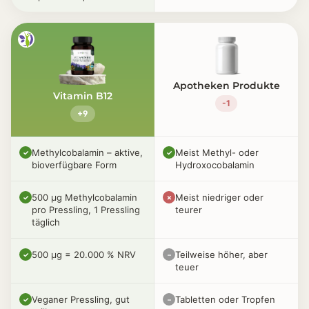
Apotheken Produkte
Vitamin B12
-1
+9
Methylcobalamin – aktive,
Meist Methyl- oder
✓
✓
bioverfügbare Form
Hydroxocobalamin
500 µg Methylcobalamin
Meist niedriger oder
✓
✗
pro Pressling, 1 Pressling
teurer
täglich
500 µg = 20.000 % NRV
Teilweise höher, aber
✓
–
teuer
Veganer Pressling, gut
Tabletten oder Tropfen
✓
–