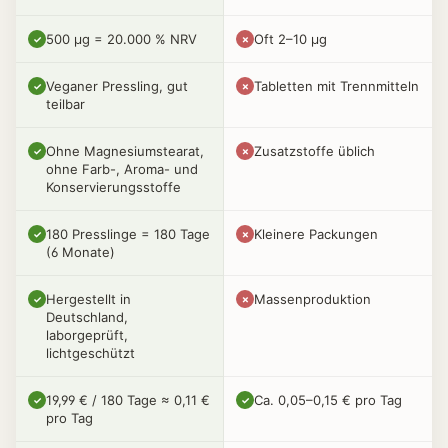
500 µg = 20.000 % NRV
Oft 2–10 µg
✓
✗
Veganer Pressling, gut
Tabletten mit Trennmitteln
✓
✗
teilbar
Ohne Magnesiumstearat,
Zusatzstoffe üblich
✓
✗
ohne Farb-, Aroma- und
Konservierungsstoffe
180 Presslinge = 180 Tage
Kleinere Packungen
✓
✗
(6 Monate)
Hergestellt in
Massenproduktion
✓
✗
Deutschland,
laborgeprüft,
lichtgeschützt
19,99 € / 180 Tage ≈ 0,11 €
Ca. 0,05–0,15 € pro Tag
✓
✓
pro Tag