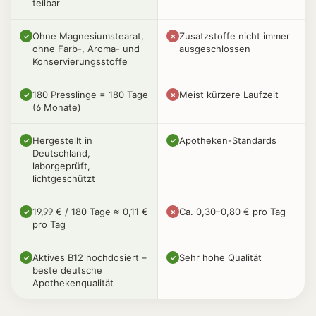
teilbar
Ohne Magnesiumstearat,
Zusatzstoffe nicht immer
✓
✗
ohne Farb-, Aroma- und
ausgeschlossen
Konservierungsstoffe
180 Presslinge = 180 Tage
Meist kürzere Laufzeit
✓
✗
(6 Monate)
Hergestellt in
Apotheken-Standards
✓
✓
Deutschland,
laborgeprüft,
lichtgeschützt
19,99 € / 180 Tage ≈ 0,11 €
Ca. 0,30–0,80 € pro Tag
✓
✗
pro Tag
Aktives B12 hochdosiert –
Sehr hohe Qualität
✓
✓
beste deutsche
Apothekenqualität
Vitamin B12 Presslinge vegan – Vortei