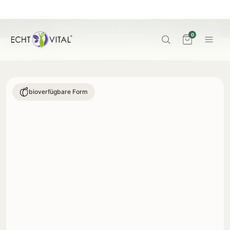
Haut & Haare: 4. Packung
gratis
→
0
bioverfügbare Form