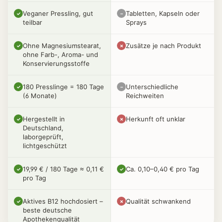
Veganer Pressling, gut
Tabletten, Kapseln oder
✓
–
teilbar
Sprays
Ohne Magnesiumstearat,
Zusätze je nach Produkt
✓
✗
ohne Farb-, Aroma- und
Konservierungsstoffe
180 Presslinge = 180 Tage
Unterschiedliche
✓
–
(6 Monate)
Reichweiten
Hergestellt in
Herkunft oft unklar
✓
✗
Deutschland,
laborgeprüft,
lichtgeschützt
19,99 € / 180 Tage ≈ 0,11 €
Ca. 0,10–0,40 € pro Tag
✓
✓
pro Tag
Aktives B12 hochdosiert –
Qualität schwankend
✓
✗
beste deutsche
Apothekenqualität