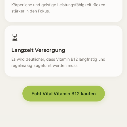
Körperliche und geistige Leistungsfähigkeit rücken
stärker in den Fokus.
⏳
Langzeit Versorgung
Es wird deutlicher, dass Vitamin B12 langfristig und
regelmäßig zugeführt werden muss.
Energie-Alltag [🔋] Der Alltag fühlt sich schneller er
Konzentration [🧠] Gedankliche Klarheit lässt schnel
Nervengefühl [⚡] Reize wirken intensiver, die innere B
Echt Vital Vitamin B12 kaufen
Vegetarisch / Vegan [🥬] Menschen ohne tierische Le
Stress-Wahrnehmung [📆] Alltäglicher Stress fühlt si
Leistungs-Reflexion [🏃] Körperliche und geistige Lei
Langzeit Versorgung [⏳] Es wird deutlicher, dass Vi