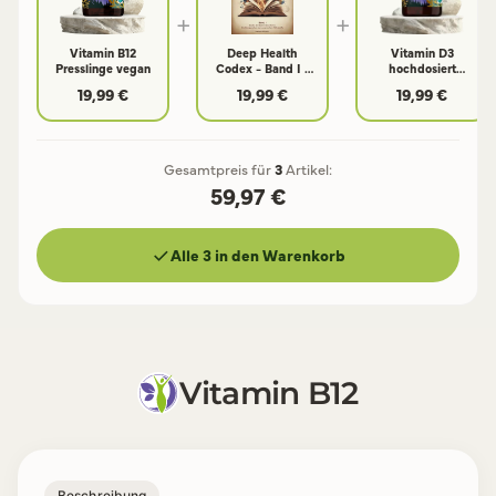
+
+
Vitamin B12
Deep Health
Vitamin D3
Presslinge vegan
Codex - Band I -
hochdosiert
Codex der
10.000 i.E. und 4
19,99 €
19,99 €
19,99 €
Lebensbausteine
Co-Faktoren
Gesamtpreis für
3
Artikel:
59,97 €
Alle 3 in den Warenkorb
Vitamin B12
Beschreibung