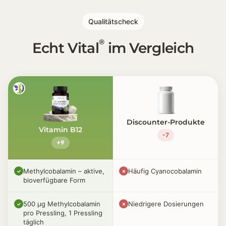
Qualitätscheck
®
Echt Vital
im Vergleich
Discounter-Produkte
Vitamin B12
-7
+9
Methylcobalamin – aktive,
Häufig Cyanocobalamin
✓
✗
bioverfügbare Form
500 µg Methylcobalamin
Niedrigere Dosierungen
✓
✗
pro Pressling, 1 Pressling
täglich