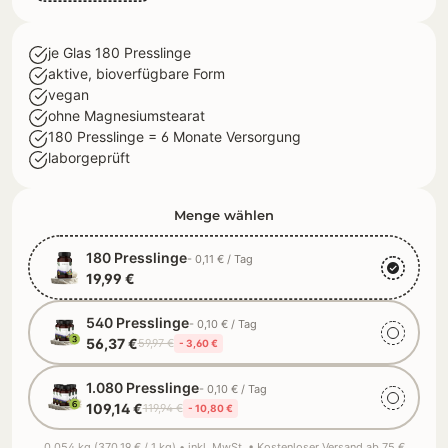
je Glas 180 Presslinge
aktive, bioverfügbare Form
vegan
ohne Magnesiumstearat
180 Presslinge = 6 Monate Versorgung
laborgeprüft
Menge wählen
180 Presslinge
- 0,11 € / Tag
19,99 €
540 Presslinge
- 0,10 € / Tag
56,37 €
59,97 €
- 3,60 €
1.080 Presslinge
- 0,10 € / Tag
109,14 €
119,94 €
- 10,80 €
0.054 kg (370,19 € / 1 kg) • inkl. MwSt. • Kostenloser Versand ab 75 €