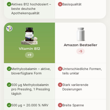
Aktives B12 hochdosiert –
Basisqualität
✓
✗
beste deutsche
Apothekenqualität
Amazon Bestseller
Vitamin B12
-5
+9
Methylcobalamin – aktive,
Unterschiedliche Formen,
✓
✗
bioverfügbare Form
teils unklar
500 µg Methylcobalamin
Stark variierende
✓
✗
pro Pressling, 1 Pressling
Dosierungen
täglich
500 µg = 20.000 % NRV
Breite Spanne
✓
✗