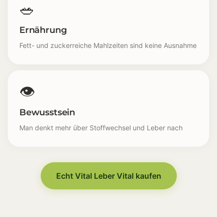
🥗
Ernährung
Fett- und zuckerreiche Mahlzeiten sind keine Ausnahme
👁
Bewusstsein
Man denkt mehr über Stoffwechsel und Leber nach
Alltagsbelastung [💼] Ernährung, Stress und weni
Schwere Gefühle [🧠] Nach dem Essen fühlt man sich
Routinebruch [📅] Regelmäßigkeit geht im Alltag ver
Echt Vital Leber Vital kaufen
Ernährung [🥗] Fett- und zuckerreiche Mahlzeiten s
Bewusstsein [👁] Man denkt mehr über Stoffwechsel