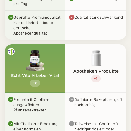
pro Tag
Geprüfte Premiumqualität,
Qualität stark schwankend
✓
✗
klar deklariert – beste
deutsche
Apothekenqualität
Apotheken Produkte
Echt Vital® Leber Vital
-1
+8
Formel mit Cholin +
Definierte Rezepturen, oft
✓
–
ausgewählten
hochpreisig
Pflanzenextrakten
Mit Cholin zur Erhaltung
Teilweise mit Cholin, oft
✓
–
einer normalen
niedriger dosiert oder