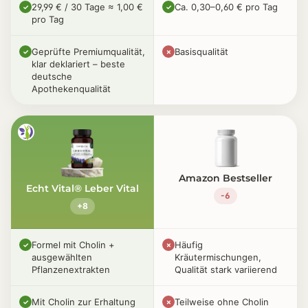
29,99 € / 30 Tage ≈ 1,00 €
Ca. 0,30–0,60 € pro Tag
✓
✓
pro Tag
Geprüfte Premiumqualität,
Basisqualität
✓
✗
klar deklariert – beste
deutsche
Apothekenqualität
Amazon Bestseller
Echt Vital® Leber Vital
-6
+8
Formel mit Cholin +
Häufig
✓
✗
ausgewählten
Kräutermischungen,
Pflanzenextrakten
Qualität stark variierend
Mit Cholin zur Erhaltung
Teilweise ohne Cholin
✓
✗