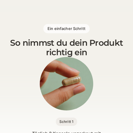
1 [https://echt-vital.de/media/b4/b9/ca/1777457841
Ein einfacher Schritt
So nimmst du dein Produkt
richtig ein
Schritt 1