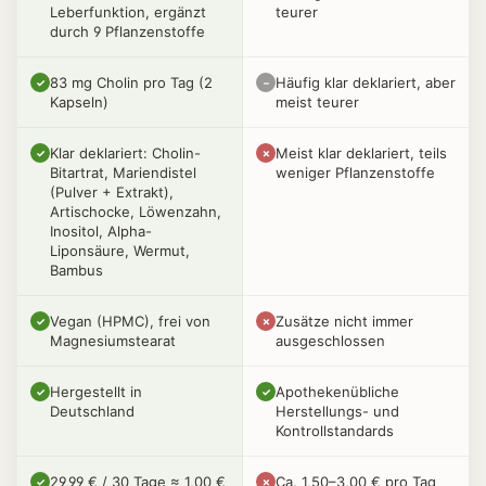
Leberfunktion, ergänzt
teurer
durch 9 Pflanzenstoffe
83 mg Cholin pro Tag (2
Häufig klar deklariert, aber
✓
–
Kapseln)
meist teurer
Klar deklariert: Cholin-
Meist klar deklariert, teils
✓
✗
Bitartrat, Mariendistel
weniger Pflanzenstoffe
(Pulver + Extrakt),
Artischocke, Löwenzahn,
Inositol, Alpha-
Liponsäure, Wermut,
Bambus
Vegan (HPMC), frei von
Zusätze nicht immer
✓
✗
Magnesiumstearat
ausgeschlossen
Hergestellt in
Apothekenübliche
✓
✓
Deutschland
Herstellungs- und
Kontrollstandards
29,99 € / 30 Tage ≈ 1,00 €
Ca. 1,50–3,00 € pro Tag
✓
✗