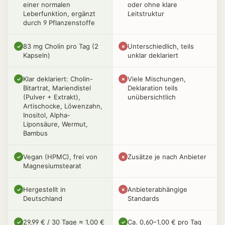
einer normalen
oder ohne klare
Leberfunktion, ergänzt
Leitstruktur
durch 9 Pflanzenstoffe
83 mg Cholin pro Tag (2
Unterschiedlich, teils
✓
✗
Kapseln)
unklar deklariert
Klar deklariert: Cholin-
Viele Mischungen,
✓
✗
Bitartrat, Mariendistel
Deklaration teils
(Pulver + Extrakt),
unübersichtlich
Artischocke, Löwenzahn,
Inositol, Alpha-
Liponsäure, Wermut,
Bambus
Vegan (HPMC), frei von
Zusätze je nach Anbieter
✓
✗
Magnesiumstearat
Hergestellt in
Anbieterabhängige
✓
✗
Deutschland
Standards
29,99 € / 30 Tage ≈ 1,00 €
Ca. 0,60–1,00 € pro Tag
✓
✓