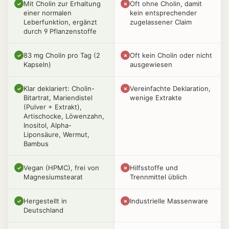
Mit Cholin zur Erhaltung
Oft ohne Cholin, damit
✓
✗
einer normalen
kein entsprechender
Leberfunktion, ergänzt
zugelassener Claim
durch 9 Pflanzenstoffe
83 mg Cholin pro Tag (2
Oft kein Cholin oder nicht
✓
✗
Kapseln)
ausgewiesen
Klar deklariert: Cholin-
Vereinfachte Deklaration,
✓
✗
Bitartrat, Mariendistel
wenige Extrakte
(Pulver + Extrakt),
Artischocke, Löwenzahn,
Inositol, Alpha-
Liponsäure, Wermut,
Bambus
Vegan (HPMC), frei von
Hilfsstoffe und
✓
✗
Magnesiumstearat
Trennmittel üblich
Hergestellt in
Industrielle Massenware
✓
✗
Deutschland