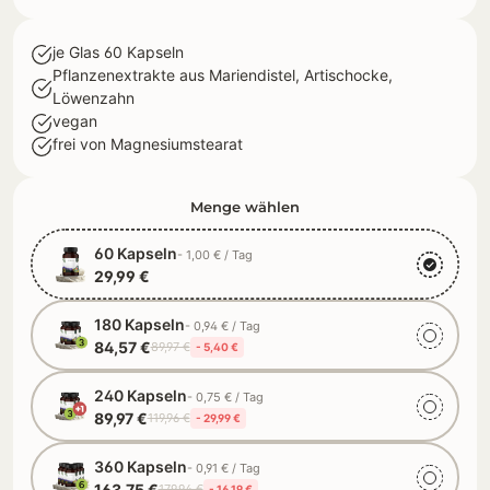
je Glas 60 Kapseln
Pflanzenextrakte aus Mariendistel, Artischocke,
Löwenzahn
vegan
frei von Magnesiumstearat
Menge wählen
60 Kapseln
- 1,00 € / Tag
29,99 €
180 Kapseln
- 0,94 € / Tag
84,57 €
89,97 €
- 5,40 €
240 Kapseln
- 0,75 € / Tag
89,97 €
119,96 €
- 29,99 €
360 Kapseln
- 0,91 € / Tag
163,75 €
179,94 €
- 16,19 €