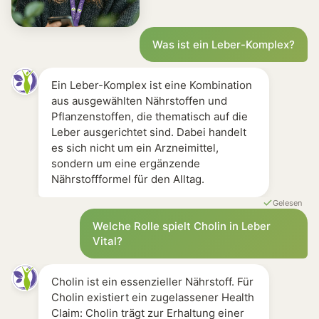
Discounter-Produkte [-]Meist Einzelpflanzen oder ein
Amazon Bestseller [-]Häufig Kräutermischungen, Qualit
Apotheken Produkte [0]Definierte Rezepturen, oft hoc
Was ist ein Leber-Komplex?
Ein Leber-Komplex ist eine Kombination
aus ausgewählten Nährstoffen und
Pflanzenstoffen, die thematisch auf die
Leber ausgerichtet sind. Dabei handelt
es sich nicht um ein Arzneimittel,
sondern um eine ergänzende
Nährstoffformel für den Alltag.
Gelesen
Welche Rolle spielt Cholin in Leber
Vital?
Cholin ist ein essenzieller Nährstoff. Für
Cholin existiert ein zugelassener Health
Claim: Cholin trägt zur Erhaltung einer