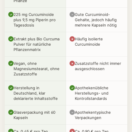
Pflanze
225 mg Curcuminoide
Gute Curcuminoid-
✓
–
plus 9,5 mg Piperin pro
Gehalte, jedoch häufig
Tagesdosis
mehrere Kapseln nötig
Extrakt plus Bio Curcuma
Häufig isolierte
✓
✗
Pulver für natürliche
Curcuminoide
Pflanzenmatrix
Vegan, ohne
Zusatzstoffe nicht immer
✓
✗
Magnesiumstearat, ohne
ausgeschlossen
Zusatzstoffe
Herstellung in
Apothekenübliche
✓
✓
Deutschland, klar
Herstellungs- und
deklarierte Inhaltsstoffe
Kontrollstandards
Glasverpackung mit 60
Apothekentypische
✓
–
Kapseln
Verpackungen
Ca. 0,45 € pro Tag
Ca. 0,90 € pro Tag
✓
✗