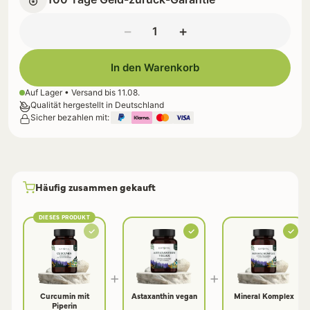
−
+
In den Warenkorb
Auf Lager • Versand bis
11.08.
Qualität hergestellt in Deutschland
Sicher bezahlen mit:
Häufig zusammen gekauft
DIESES PRODUKT
+
+
Curcumin mit
Astaxanthin vegan
Mineral Komplex
Piperin