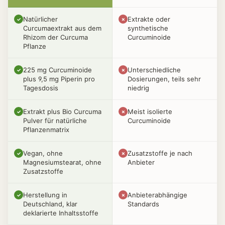
Natürlicher
Extrakte oder
✓
✗
Curcumaextrakt aus dem
synthetische
Rhizom der Curcuma
Curcuminoide
Pflanze
225 mg Curcuminoide
Unterschiedliche
✓
✗
plus 9,5 mg Piperin pro
Dosierungen, teils sehr
Tagesdosis
niedrig
Extrakt plus Bio Curcuma
Meist isolierte
✓
✗
Pulver für natürliche
Curcuminoide
Pflanzenmatrix
Vegan, ohne
Zusatzstoffe je nach
✓
✗
Magnesiumstearat, ohne
Anbieter
Zusatzstoffe
Herstellung in
Anbieterabhängige
✓
✗
Deutschland, klar
Standards
deklarierte Inhaltsstoffe