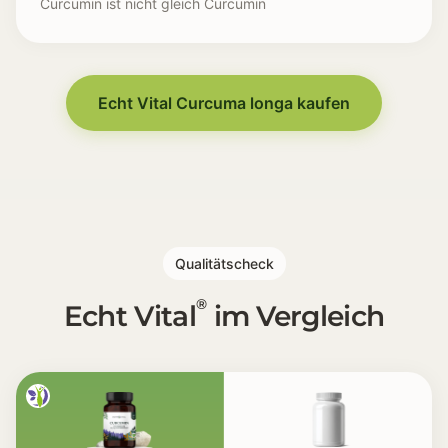
Curcumin ist nicht gleich Curcumin
Curcuma überall [🟡] Curcuma ist inzwischen in viel
Extrakt oder Pulver [🧪] Viele wissen nicht, ob sie P
Bioverfügbarkeit [📈] Die Frage nach der Aufnahme 
Echt Vital Curcuma longa kaufen
Zusatzstoffe [🧾] Trennmittel und synthetische Zusät
Routine [📅] Eine Kapsel pro Tag ist leichter als k
Vergleich [🔍] Curcumin ist nicht gleich Curcumin
Qualitätscheck
®
Echt Vital
im Vergleich