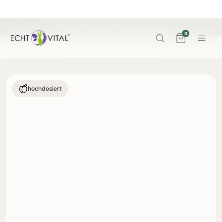
Haut & Haare: 4. Packung
gratis
→
0
hochdosiert