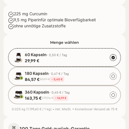
225 mg Curcumin
9,5 mg Piperinfür optimale Bioverfügbarkeit
ohne unnötige Zusatzstoffe
Menge wählen
60 Kapseln
- 0,50 € / Tag
29,99 €
180 Kapseln
- 0,47 € / Tag
84,57 €
89,97 €
- 5,40 €
360 Kapseln
- 0,45 € / Tag
163,75 €
179,94 €
- 16,19 €
0.025 kg (1.199,60 € / 1 kg) • inkl. MwSt. • Kostenloser Versand ab 75 €
100 Tage Geld-zurück-Garantie