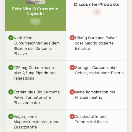
Discounter-Produkte
Echt Vital® Curcumin
-6
Kapseln
+8
Natürlicher
Häufig Curcuma Pulver
✓
✗
Curcumaextrakt aus dem
oder niedrig dosierte
Rhizom der Curcuma
Extrakte
Pflanze
225 mg Curcuminoide
Geringer Curcuminoid-
✓
✗
plus 9,5 mg Piperin pro
Gehalt, meist ohne Piperin
Tagesdosis
Extrakt plus Bio Curcuma
Keine Kombination mit
✓
✗
Pulver für natürliche
Pflanzenmatrix
Pflanzenmatrix
Vegan, ohne
Zusatzstoffe und
✓
✗
Magnesiumstearat, ohne
Trennmittel üblich
Zusatzstoffe