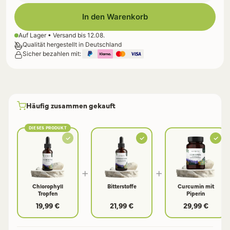
In den Warenkorb
Auf Lager • Versand bis
12.08.
Qualität hergestellt in Deutschland
Sicher bezahlen mit:
Häufig zusammen gekauft
DIESES PRODUKT
+
+
Chlorophyll
Bitterstoffe
Curcumin mit
Tropfen
Piperin
19,99 €
21,99 €
29,99 €