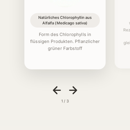
Natürliches Chlorophyllin aus
Alfalfa (Medicago sativa)
Rez
Form des Chlorophylls in
flüssigen Produkten. Pflanzlicher
gle
grüner Farbstoff
1 / 3