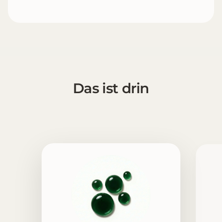
Das ist drin
1 [https://echt-vital.de/media/a3/b0/27/1772612466/Chl
2 [https://echt-vital.de/media/04/8a/10/1772612466/Gly
3 [https://echt-vital.de/media/71/69/3a/1772540918/Wa