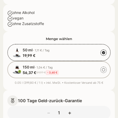
ohne Alkohol
vegan
ohne Zusatzstoffe
Menge wählen
50 ml
- 1,11 € / Tag
19,99 €
150 ml
- 1,04 € / Tag
56,37 €
59,97 €
- 3,60 €
0.05 l (399,80 € / 1 l) • inkl. MwSt. • Kostenloser Versand ab 75 €
100 Tage Geld-zurück-Garantie
−
+