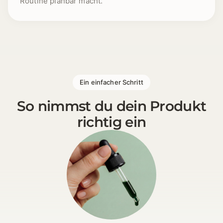
Routine planbar macht.
1 [https://echt-vital.de/media/e1/a7/86/1772612440/
Ein einfacher Schritt
So nimmst du dein Produkt
richtig ein