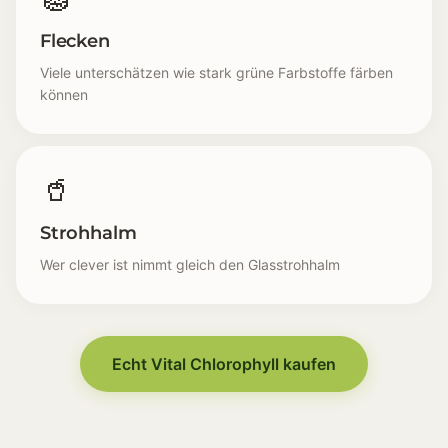
Flecken
Viele unterschätzen wie stark grüne Farbstoffe färben
können
🥤
Strohhalm
Wer clever ist nimmt gleich den Glasstrohhalm
Grüner Gedanke [🌱] Man will mehr Pflanze im Alltag 
Flüssig [💧] Viele mögen Tropfen weil sie flexibel dos
Morgens/Abends [⏰] Kleine Routinen fühlen sich mac
Echt Vital Chlorophyll kaufen
Geschmack [😐] Man möchte es neutral und unkompli
Flecken [🧽] Viele unterschätzen wie stark grüne Fa
Strohhalm [🥤] Wer clever ist nimmt gleich den Glas