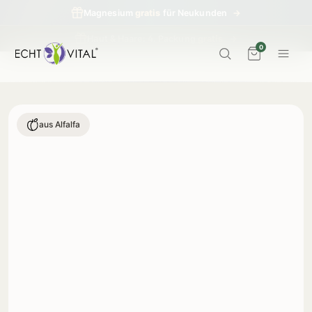
Haut & Haare: 4. Packung
gratis
→
0
aus Alfalfa